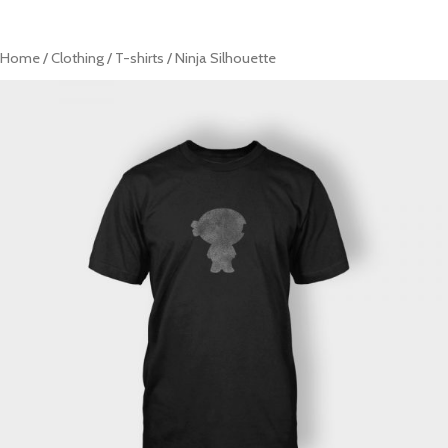
ACASĂ
REȚETE
PRODUSE
CONTACT
Home
/
Clothing
/
T-shirts
/ Ninja Silhouette