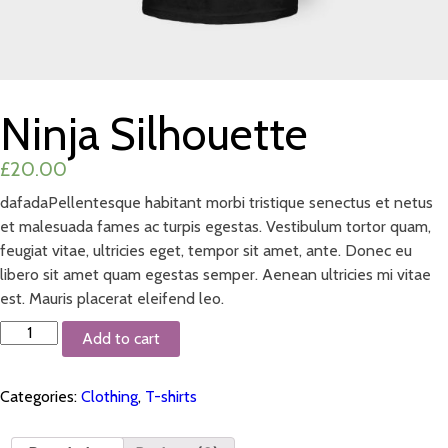
Ninja Silhouette
£
20.00
dafadaPellentesque habitant morbi tristique senectus et netus
et malesuada fames ac turpis egestas. Vestibulum tortor quam,
feugiat vitae, ultricies eget, tempor sit amet, ante. Donec eu
libero sit amet quam egestas semper. Aenean ultricies mi vitae
est. Mauris placerat eleifend leo.
Ninja
Add to cart
Silhouette
quantity
Categories:
Clothing
,
T-shirts