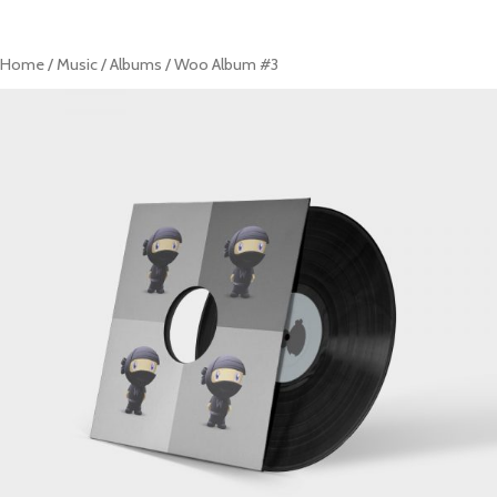
ACASĂ
REȚETE
PRODUSE
CONTACT
Home
/
Music
/
Albums
/ Woo Album #3