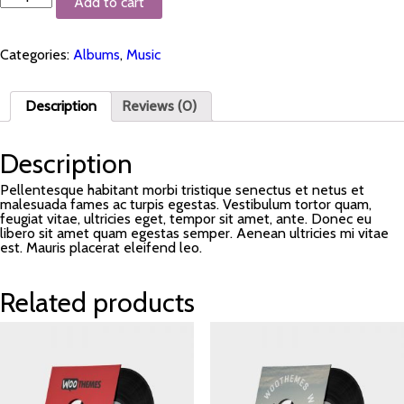
Add to cart
Album
#3
quantity
Categories:
Albums
,
Music
Description
Reviews (0)
Description
Pellentesque habitant morbi tristique senectus et netus et
malesuada fames ac turpis egestas. Vestibulum tortor quam,
feugiat vitae, ultricies eget, tempor sit amet, ante. Donec eu
libero sit amet quam egestas semper. Aenean ultricies mi vitae
est. Mauris placerat eleifend leo.
Related products