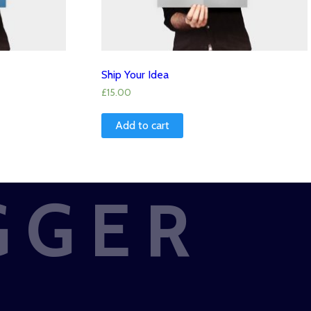
Ship Your Idea
£
15.00
Add to cart
GGER