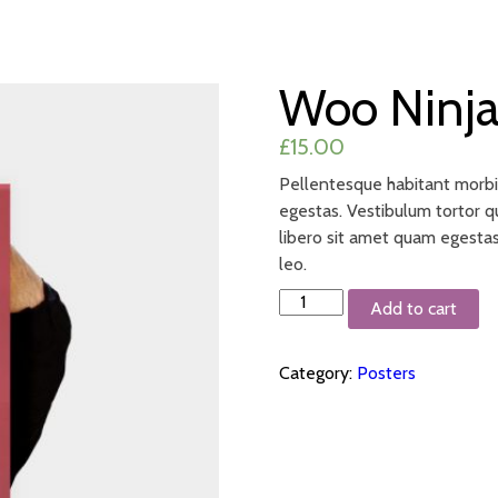
ACASĂ
REȚETE
PRODUSE
CONTACT
Woo Ninj
£
15.00
Pellentesque habitant morbi 
egestas. Vestibulum tortor qu
libero sit amet quam egestas
leo.
Woo
Add to cart
Ninja
quantity
Category:
Posters