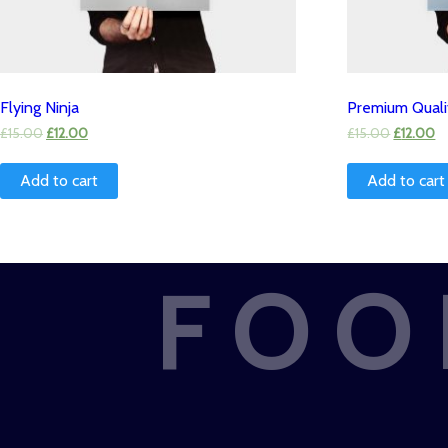
Flying Ninja
Premium Quali
£
15.00
£
12.00
£
15.00
£
12.00
Add to cart
Add to cart
FOO