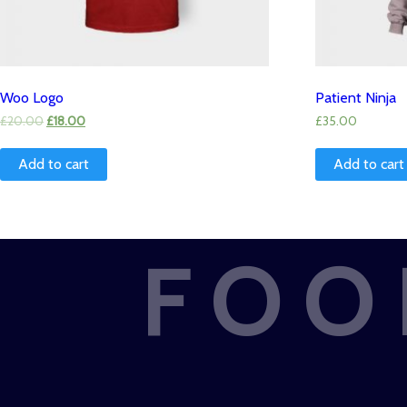
Woo Logo
Patient Ninja
£
20.00
£
18.00
£
35.00
Add to cart
Add to cart
FOO