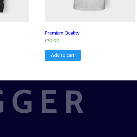
Premium Quality
£
20.00
Add to cart
GGER