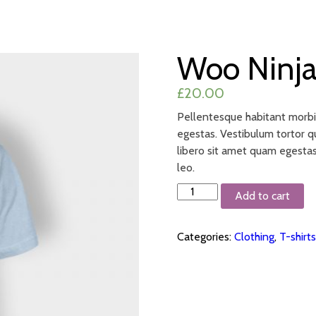
ACASĂ
REȚETE
PRODUSE
CONTACT
Woo Ninj
£
20.00
Pellentesque habitant morbi 
egestas. Vestibulum tortor qu
libero sit amet quam egestas
leo.
Woo
Add to cart
Ninja
quantity
Categories:
Clothing
,
T-shirts